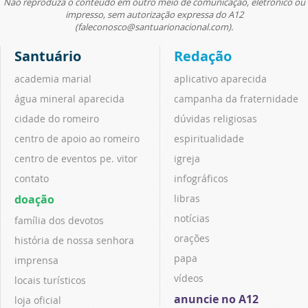
Não reproduza o conteúdo em outro meio de comunicação, eletrônico ou
impresso, sem autorização expressa do A12
(faleconosco@santuarionacional.com).
Santuário
Redação
academia marial
aplicativo aparecida
água mineral aparecida
campanha da fraternidade
cidade do romeiro
dúvidas religiosas
centro de apoio ao romeiro
espiritualidade
centro de eventos pe. vitor
igreja
contato
infográficos
doação
libras
notícias
família dos devotos
orações
história de nossa senhora
papa
imprensa
vídeos
locais turísticos
anuncie no A12
loja oficial