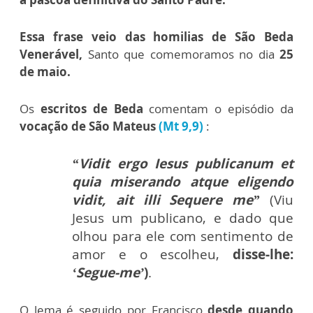
Essa frase veio das homilias de São Beda
Venerável,
Santo que comemoramos no dia
25
de maio.
Os
escritos de Beda
comentam o episódio da
vocação de São Mateus
(Mt 9,9)
:
“Vidit ergo Iesus publicanum et
quia miserando atque eligendo
vidit, ait illi Sequere me”
(Viu
Jesus um publicano, e dado que
olhou para ele com sentimento de
amor e o escolheu,
disse-lhe:
‘Segue-me’
)
.
O lema é seguido por Francisco
desde quando