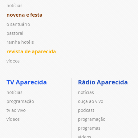
notícias
novena e festa
o santuário
pastoral
rainha hotéis
revista de aparecida
vídeos
TV Aparecida
Rádio Aparecida
notícias
notícias
programação
ouça ao vivo
tv ao vivo
podcast
vídeos
programação
programas
vídeos