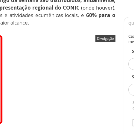
ongo da semana são distribuídos, anualmente,
epresentação regional do CONIC
(onde houver),
s e atividades ecumênicas locais, e
60% para o
aior alcance.
QU
Cad
Divulgação
me
S