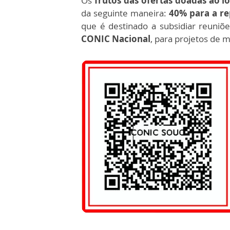
Os
frutos das ofertas doadas ao l
da seguinte maneira:
40% para a r
que é destinado a subsidiar reuniõe
CONIC Nacional
, para projetos de m