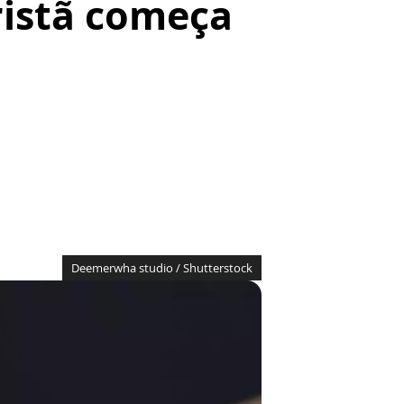
ristã começa
Deemerwha studio / Shutterstock