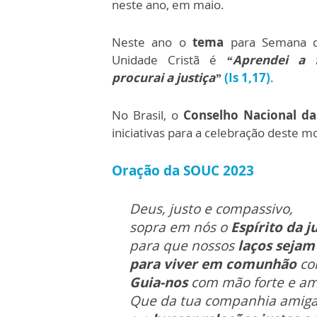
neste ano, em maio.
Neste ano o
tema
para Semana d
Unidade Cristã é
“Aprendei a 
procurai a justiça”
(Is 1,17)
.
No Brasil, o
Conselho Nacional das
iniciativas para a celebração deste 
Oração da SOUC 2023
D
eus, justo e compassivo,
sopra em nós o
Espírito da j
para que nossos
laços sejam
para viver em comunhão
con
Guia-nos
com mão forte e am
Que da tua companhia amiga