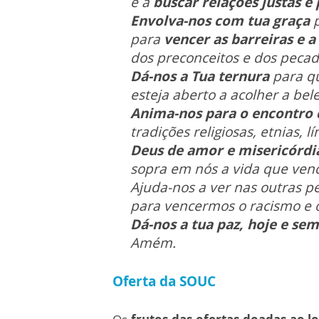
e a
buscar relações justas e p
Envolva-nos com tua graça
p
para
vencer as barreiras e a
dos preconceitos e dos pecad
Dá-nos a Tua ternura
para q
esteja aberto a acolher a bel
Anima-nos para o encontro c
tradições religiosas, etnias, l
Deus de amor e misericórdi
sopra em nós a vida que ven
Ajuda-nos a ver nas outras p
para vencermos o racismo e o
Dá-nos a tua paz, hoje e sem
Amém.
Oferta da SOUC