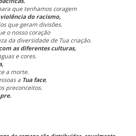
acíficas.
ara que tenhamos coragem
 violência do racismo,
os que geram divisões.
ue o nosso coração
eza da diversidade de Tua criação.
om as diferentes culturas,
ínguas e cores.
a,
ce a morte.
essoas a
Tua face
,
s preconceitos.
pre.