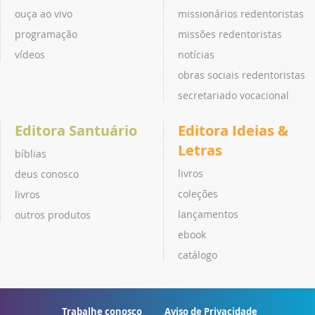
ouça ao vivo
missionários redentoristas
programação
missões redentoristas
vídeos
notícias
obras sociais redentoristas
secretariado vocacional
Editora Santuário
Editora Ideias &
Letras
bíblias
livros
deus conosco
coleções
livros
lançamentos
outros produtos
ebook
catálogo
Trabalhe conosco
Aviso de Privacidade