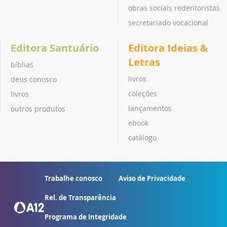
obras sociais redentoristas
secretariado vocacional
Editora Santuário
Editora Ideias &
Letras
bíblias
livros
deus conosco
coleções
livros
lançamentos
outros produtos
ebook
catálogo
Trabalhe conosco
Aviso de Privacidade
Rel. de Transparência
Programa de Integridade