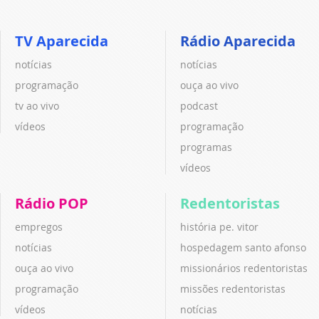
TV Aparecida
Rádio Aparecida
notícias
notícias
programação
ouça ao vivo
tv ao vivo
podcast
vídeos
programação
programas
vídeos
Rádio POP
Redentoristas
empregos
história pe. vitor
notícias
hospedagem santo afonso
ouça ao vivo
missionários redentoristas
programação
missões redentoristas
vídeos
notícias