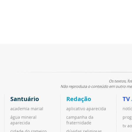
Os textos, fo
Não reproduza o conteúdo em outro meio
Santuário
Redação
TV
academia marial
aplicativo aparecida
notí
água mineral
campanha da
prog
aparecida
fraternidade
tv ao
cidade do romeiro
dúvidas religiosas