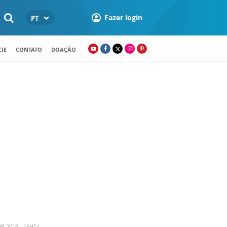
Fazer login
PT
IE
CONTATO
DOAÇÃO
R 2019 - 16H51