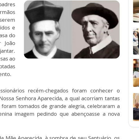
adres
Irmãos
 serem
idos e
asa do
r João
antar.
sas ao
ptadas
ento.
ssionários recém-chegados foram conhecer o
Nossa Senhora Aparecida, a qual acorriam tantas
 foram tomados de grande alegria, celebraram a
enina imagem pedindo que abençoasse a nova
a Mãe Aparecida, à sombra de seu Santuário, os