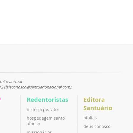
reito autoral.
12 (faleconosco@santuarionacional.com).
P
Redentoristas
Editora
Santuário
história pe. vitor
bíblias
hospedagem santo
afonso
deus conosco
missionários