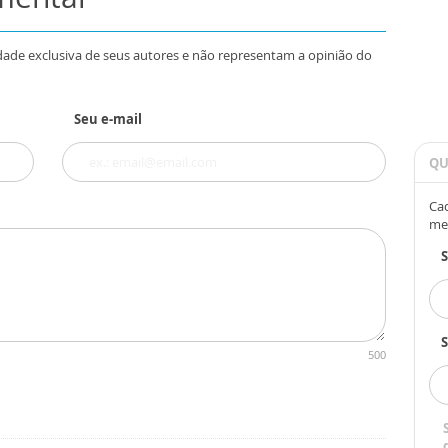
dade exclusiva de seus autores e não representam a opinião do
Seu e-mail
QU
Cad
me
S
500