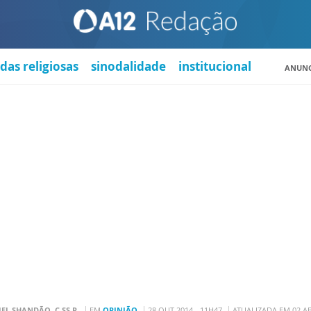
das religiosas
sinodalidade
institucional
ANUNC
IEL SHANDÃO, C.SS.R.
EM
OPINIÃO
28 OUT 2014 - 11H47
ATUALIZADA EM 02 AB