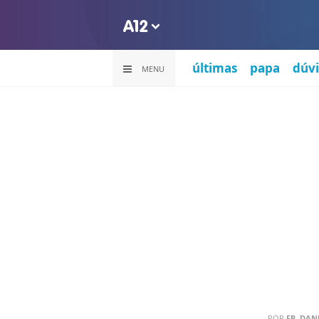
últimas
papa
dúvi
MENU
POR
FR. DAN