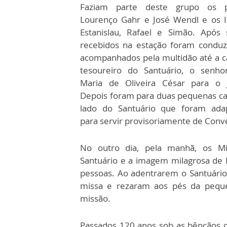
Faziam parte deste grupo os p
Lourenço Gahr e José Wendl e os 
Estanislau, Rafael e Simão. Após
recebidos na estação foram conduz
acompanhados pela multidão até a c
tesoureiro do Santuário, o senho
Maria de Oliveira César para o j
Depois foram para duas pequenas ca
lado do Santuário que foram ada
para servir provisoriamente de Conv
No outro dia, pela manhã, os Mi
Santuário e a imagem milagrosa de 
pessoas. Ao adentrarem o Santuário
missa e rezaram aos pés da pequ
missão.
Passados 120 anos sob as bênçãos d