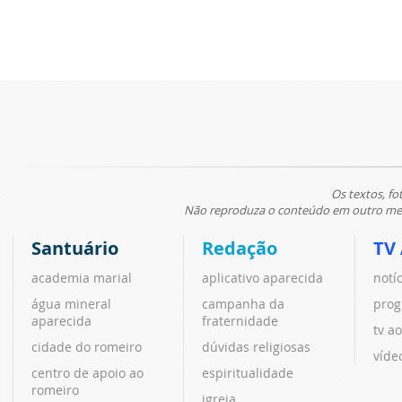
Os textos, fo
Não reproduza o conteúdo em outro meio
Santuário
Redação
TV
academia marial
aplicativo aparecida
notí
água mineral
campanha da
prog
aparecida
fraternidade
tv ao
cidade do romeiro
dúvidas religiosas
víde
centro de apoio ao
espiritualidade
romeiro
igreja