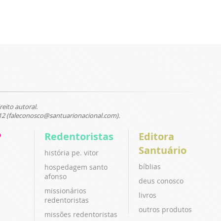
reito autoral.
12 (faleconosco@santuarionacional.com).
P
Redentoristas
Editora
Santuário
história pe. vitor
bíblias
hospedagem santo
afonso
deus conosco
missionários
livros
redentoristas
outros produtos
missões redentoristas