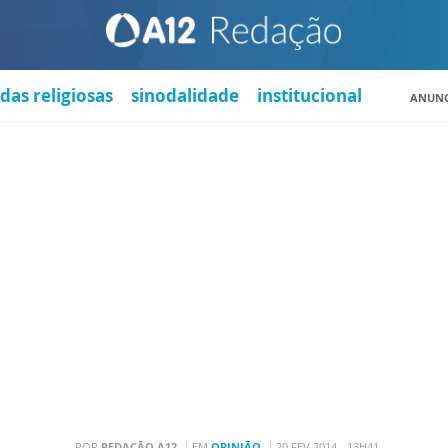
das religiosas
sinodalidade
institucional
ANUNC
POR
REDAÇÃO A12
EM
OPINIÃO
20 FEV 2014 - 13H41