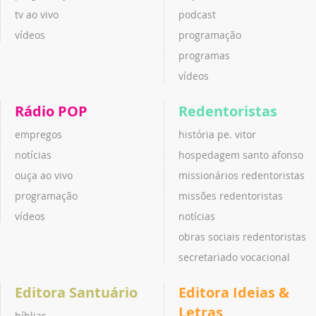
tv ao vivo
podcast
vídeos
programação
programas
vídeos
Rádio POP
Redentoristas
empregos
história pe. vitor
notícias
hospedagem santo afonso
ouça ao vivo
missionários redentoristas
programação
missões redentoristas
vídeos
notícias
obras sociais redentoristas
secretariado vocacional
Editora Santuário
Editora Ideias &
Letras
bíblias