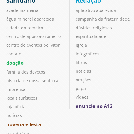
Santuário
Redação
academia marial
aplicativo aparecida
água mineral aparecida
campanha da fraternidade
cidade do romeiro
dúvidas religiosas
centro de apoio ao romeiro
espiritualidade
centro de eventos pe. vitor
igreja
contato
infográficos
doação
libras
notícias
família dos devotos
orações
história de nossa senhora
papa
imprensa
vídeos
locais turísticos
anuncie no A12
loja oficial
notícias
novena e festa
o santuário