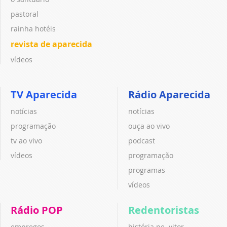
pastoral
rainha hotéis
revista de aparecida
vídeos
TV Aparecida
Rádio Aparecida
notícias
notícias
programação
ouça ao vivo
tv ao vivo
podcast
vídeos
programação
programas
vídeos
Rádio POP
Redentoristas
empregos
história pe. vitor