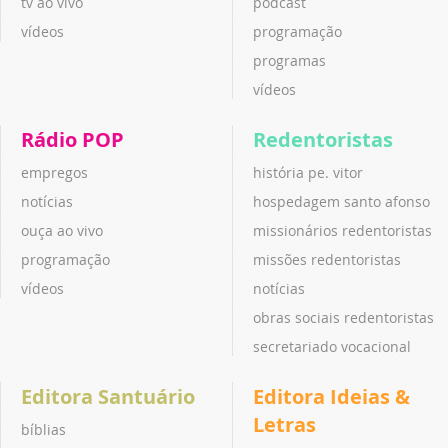
tv ao vivo
podcast
vídeos
programação
programas
vídeos
Rádio POP
Redentoristas
empregos
história pe. vitor
notícias
hospedagem santo afonso
ouça ao vivo
missionários redentoristas
programação
missões redentoristas
vídeos
notícias
obras sociais redentoristas
secretariado vocacional
Editora Santuário
Editora Ideias &
Letras
bíblias