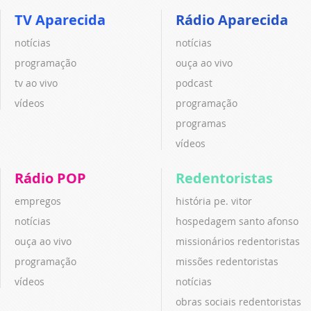
TV Aparecida
Rádio Aparecida
notícias
notícias
programação
ouça ao vivo
tv ao vivo
podcast
vídeos
programação
programas
vídeos
Rádio POP
Redentoristas
empregos
história pe. vitor
notícias
hospedagem santo afonso
ouça ao vivo
missionários redentoristas
programação
missões redentoristas
vídeos
notícias
obras sociais redentoristas