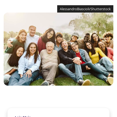
AlessandroBiascioli/Shutterstock