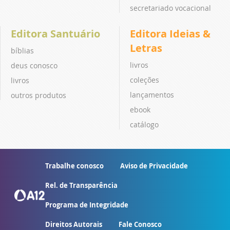
secretariado vocacional
Editora Santuário
Editora Ideias &
Letras
bíblias
livros
deus conosco
coleções
livros
lançamentos
outros produtos
ebook
catálogo
Trabalhe conosco
Aviso de Privacidade
Rel. de Transparência
Programa de Integridade
Direitos Autorais
Fale Conosco