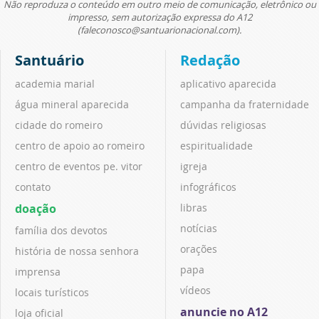
Não reproduza o conteúdo em outro meio de comunicação, eletrônico ou
impresso, sem autorização expressa do A12
(faleconosco@santuarionacional.com).
Santuário
Redação
academia marial
aplicativo aparecida
água mineral aparecida
campanha da fraternidade
cidade do romeiro
dúvidas religiosas
centro de apoio ao romeiro
espiritualidade
centro de eventos pe. vitor
igreja
contato
infográficos
doação
libras
notícias
família dos devotos
orações
história de nossa senhora
papa
imprensa
vídeos
locais turísticos
anuncie no A12
loja oficial