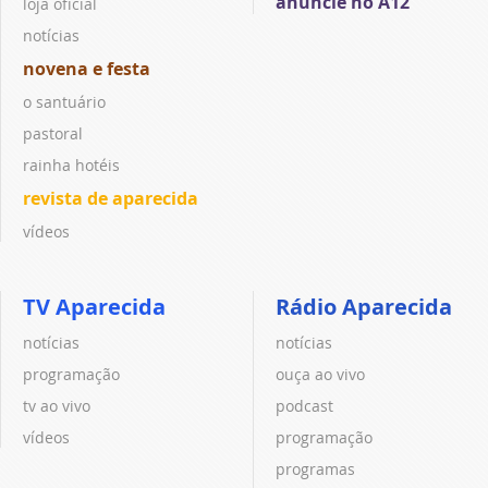
anuncie no A12
loja oficial
notícias
novena e festa
o santuário
pastoral
rainha hotéis
revista de aparecida
vídeos
TV Aparecida
Rádio Aparecida
notícias
notícias
programação
ouça ao vivo
tv ao vivo
podcast
vídeos
programação
programas