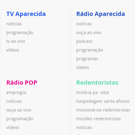
TV Aparecida
Rádio Aparecida
notícias
notícias
programação
ouça ao vivo
tv ao vivo
podcast
vídeos
programação
programas
vídeos
Rádio POP
Redentoristas
empregos
história pe. vitor
notícias
hospedagem santo afonso
ouça ao vivo
missionários redentoristas
programação
missões redentoristas
vídeos
notícias