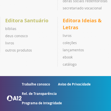
obras sociais redentoristas
secretariado vocacional
Editora Santuário
Editora Ideias &
Letras
bíblias
livros
deus conosco
coleções
livros
lançamentos
outros produtos
ebook
catálogo
Trabalhe conosco
Aviso de Privacidade
Rel. de Transparência
Programa de Integridade