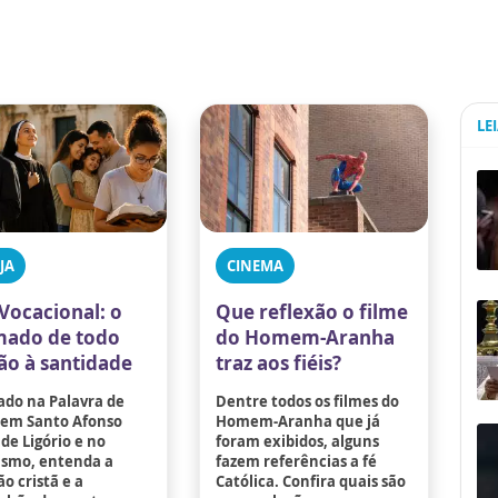
LE
JA
CINEMA
Vocacional: o
Que reflexão o filme
ado de todo
do Homem-Aranha
tão à santidade
traz aos fiéis?
ado na Palavra de
Dentre todos os filmes do
 em Santo Afonso
Homem-Aranha que já
de Ligório e no
foram exibidos, alguns
ismo, entenda a
fazem referências a fé
o cristã e a
Católica. Confira quais são