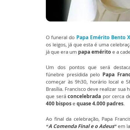
O funeral do
Papa Emérito Bento 
os leigos, já que esta é uma celebra
já que era um
papa emérito
e a cad
Um dos pontos que será destac
fúnebre presidida pelo
Papa Fran
começar às 9h30, horário local e 5
Brasília. Francisco deve realizar sua 
que será
concelebrada
por cerca d
400 bispos
e
quase 4.000 padres
.
Ao final da celebração, Papa Franci
“A Comenda Final e o Adeus”
em la