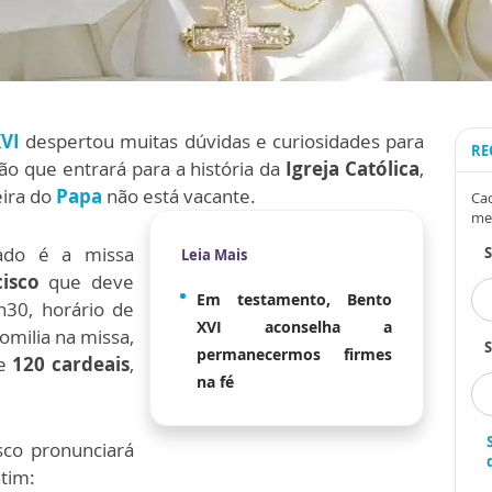
XVI
despertou muitas dúvidas e curiosidades para
RE
ção que entrará para a história da
Igreja Católica
,
eira do
Papa
não está vacante.
Cad
me
ado é a missa
Leia Mais
cisco
que deve
Em testamento, Bento
h30, horário de
XVI aconselha a
homilia na missa,
S
permanecermos firmes
e
120 cardeais
,
na fé
sco pronunciará
tim: