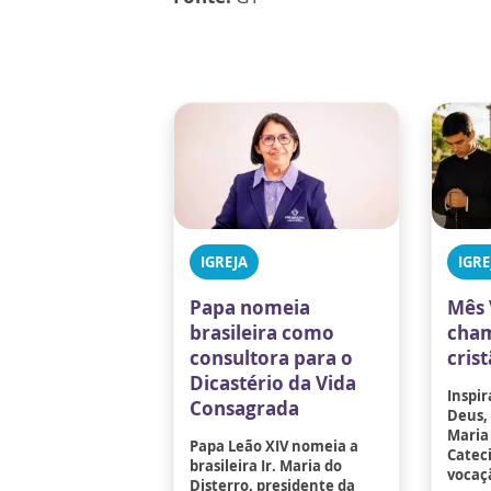
IGREJA
IGRE
Papa nomeia
Mês 
brasileira como
cham
consultora para o
cris
Dicastério da Vida
Inspir
Consagrada
Deus,
Maria 
Papa Leão XIV nomeia a
Catec
brasileira Ir. Maria do
vocaçã
Disterro, presidente da