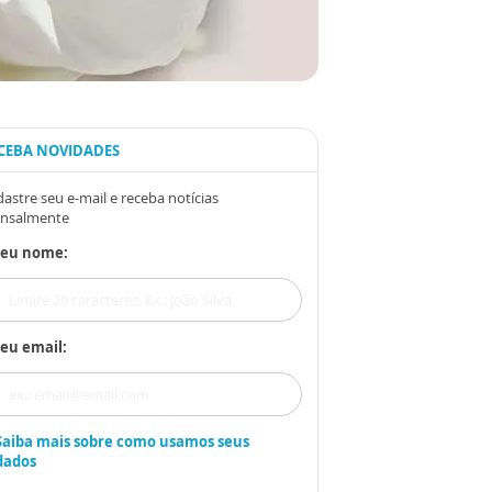
CEBA NOVIDADES
astre seu e-mail e receba notícias
nsalmente
Seu nome:
eu email:
Saiba mais sobre como usamos seus
dados