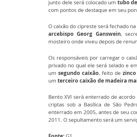
junto dele será colocado um
tubo de
com pontos de destaque em seu pont
O caixão do cipreste será fechado n
arcebispo Georg Ganswein
, secr
mosteiro onde viveu depois de renu
Os responsáveis por carregar o caixã
privado no qual ele será selado e en
um
segundo caixão
, feito de
zinco
um
terceiro caixão de madeira ma
Bento XVI será enterrado de acordo
criptas sob a Basílica de São Pedr
enterrado em 2005, antes de seu cor
2011. O sepultamento será um serviç
Fonte:
G1