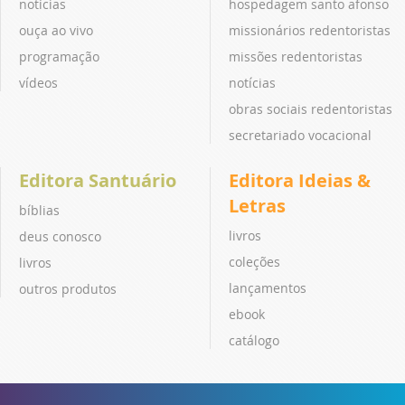
notícias
hospedagem santo afonso
ouça ao vivo
missionários redentoristas
programação
missões redentoristas
vídeos
notícias
obras sociais redentoristas
secretariado vocacional
Editora Santuário
Editora Ideias &
Letras
bíblias
livros
deus conosco
coleções
livros
lançamentos
outros produtos
ebook
catálogo