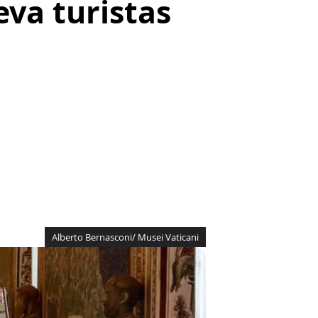
eva turistas
Alberto Bernasconi/ Musei Vaticani