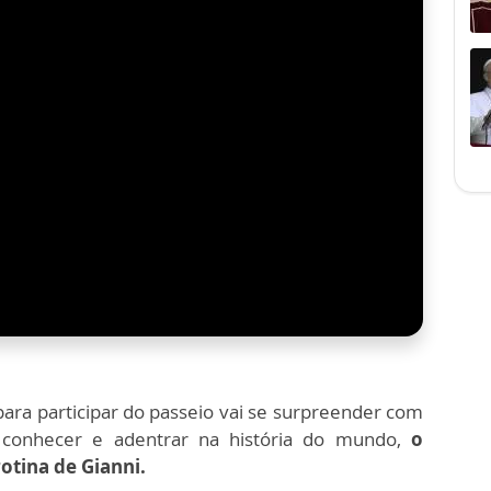
ara participar do passeio vai se surpreender com
onhecer e adentrar na história do mundo,
o
otina de Gianni.