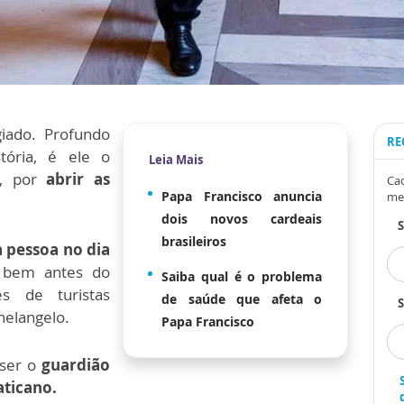
ado. Profundo
RE
tória, é ele o
Leia Mais
s, por
abrir as
Cad
Papa Francisco anuncia
me
dois novos cardeais
brasileiros
a pessoa no dia
 bem antes do
Saiba qual é o problema
s de turistas
de saúde que afeta o
S
helangelo.
Papa Francisco
 ser o
guardião
aticano.