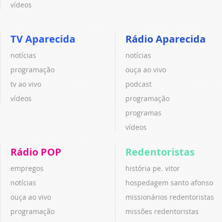
vídeos
TV Aparecida
Rádio Aparecida
notícias
notícias
programação
ouça ao vivo
tv ao vivo
podcast
vídeos
programação
programas
vídeos
Rádio POP
Redentoristas
empregos
história pe. vitor
notícias
hospedagem santo afonso
ouça ao vivo
missionários redentoristas
programação
missões redentoristas