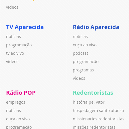
vídeos
TV Aparecida
Rádio Aparecida
notícias
notícias
programação
ouça ao vivo
tv ao vivo
podcast
vídeos
programação
programas
vídeos
Rádio POP
Redentoristas
empregos
história pe. vitor
notícias
hospedagem santo afonso
ouça ao vivo
missionários redentoristas
programação
missões redentoristas