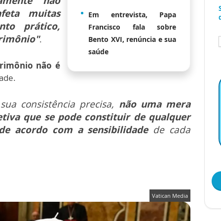
amente não
feta muitas
Em entrevista, Papa
to prático,
Francisco fala sobre
trimônio"
.
Bento XVI, renúncia e sua
saúde
trimônio não é
ade.
sua consistência precisa,
não uma mera
etiva que se pode constituir de qualquer
de acordo com a sensibilidade
de cada
Vatican Media