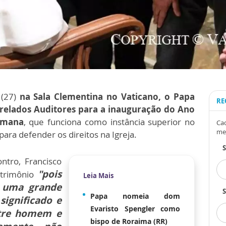
 (27)
na Sala Clementina no Vaticano, o Papa
RE
Prelados Auditores para a inauguração do Ano
Romana
, que funciona como instância superior no
Cad
me
para defender os direitos na Igreja.
ntro, Francisco
"pois
atrimônio
Leia Mais
e uma grande
S
Papa nomeia dom
significado e
Evaristo Spengler como
ntre homem e
bispo de Roraima (RR)