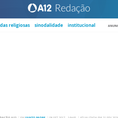
das religiosas
sinodalidade
institucional
ANUNC
DAÇÃO A12
EM
SANTO PADRE
08 SET 2017 - 14H45
ATUALIZADA EM 21 FEV 2020