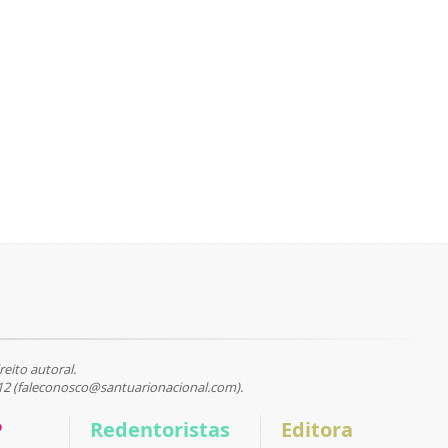
reito autoral.
12 (faleconosco@santuarionacional.com).
P
Redentoristas
Editora