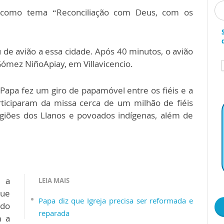
e como tema “Reconciliação com Deus, com os
u de avião a essa cidade. Após 40 minutos, o avião
Gómez NiñoApiay, em Villavicencio.
Papa fez um giro de papamóvel entre os fiéis e a
Participaram da missa cerca de um milhão de fiéis
giões dos Llanos e povoados indígenas, além de
a a
LEIA MAIS
que
Papa diz que Igreja precisa ser reformada e
 do
reparada
m a