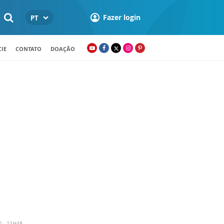
Fazer login
PT
IE
CONTATO
DOAÇÃO
 - 11H48