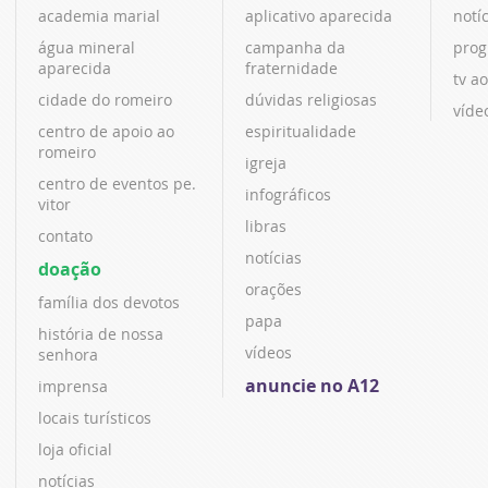
academia marial
aplicativo aparecida
notí
água mineral
campanha da
prog
aparecida
fraternidade
tv ao
cidade do romeiro
dúvidas religiosas
víde
centro de apoio ao
espiritualidade
romeiro
igreja
centro de eventos pe.
infográficos
vitor
libras
contato
notícias
doação
orações
família dos devotos
papa
história de nossa
vídeos
senhora
anuncie no A12
imprensa
locais turísticos
loja oficial
notícias