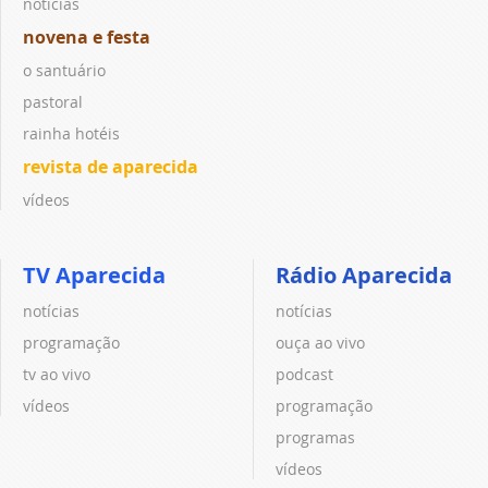
notícias
novena e festa
o santuário
pastoral
rainha hotéis
revista de aparecida
vídeos
TV Aparecida
Rádio Aparecida
notícias
notícias
programação
ouça ao vivo
tv ao vivo
podcast
vídeos
programação
programas
vídeos