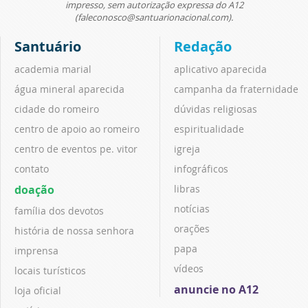
impresso, sem autorização expressa do A12
(faleconosco@santuarionacional.com).
Santuário
Redação
academia marial
aplicativo aparecida
água mineral aparecida
campanha da fraternidade
cidade do romeiro
dúvidas religiosas
centro de apoio ao romeiro
espiritualidade
centro de eventos pe. vitor
igreja
contato
infográficos
doação
libras
notícias
família dos devotos
orações
história de nossa senhora
papa
imprensa
vídeos
locais turísticos
anuncie no A12
loja oficial