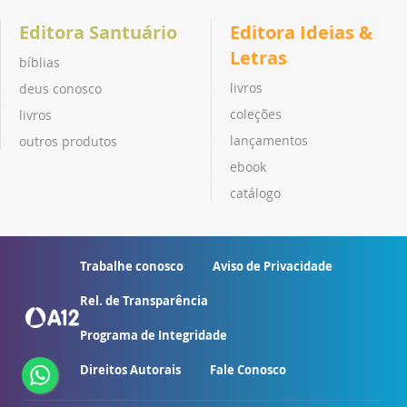
Editora Santuário
Editora Ideias &
Letras
bíblias
livros
deus conosco
coleções
livros
lançamentos
outros produtos
ebook
catálogo
Trabalhe conosco
Aviso de Privacidade
Rel. de Transparência
Programa de Integridade
Direitos Autorais
Fale Conosco