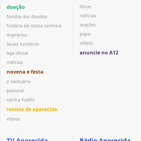
doação
libras
notícias
família dos devotos
orações
história de nossa senhora
papa
imprensa
vídeos
locais turísticos
anuncie no A12
loja oficial
notícias
novena e festa
o santuário
pastoral
rainha hotéis
revista de aparecida
vídeos
TV Aparecida
Rádio Aparecida