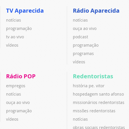
TV Aparecida
Rádio Aparecida
notícias
notícias
programação
ouça ao vivo
tv ao vivo
podcast
vídeos
programação
programas
vídeos
Rádio POP
Redentoristas
empregos
história pe. vitor
notícias
hospedagem santo afonso
ouça ao vivo
missionários redentoristas
programação
missões redentoristas
vídeos
notícias
obras sociais redentoristas