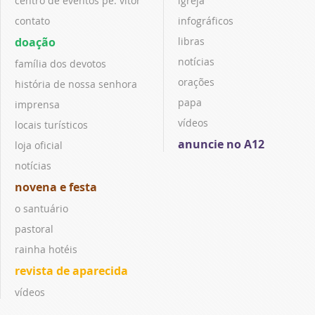
centro de eventos pe. vitor
igreja
contato
infográficos
doação
libras
notícias
família dos devotos
orações
história de nossa senhora
papa
imprensa
vídeos
locais turísticos
anuncie no A12
loja oficial
notícias
novena e festa
o santuário
pastoral
rainha hotéis
revista de aparecida
vídeos