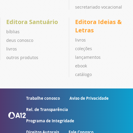
secretariado vocacional
Editora Santuário
Editora Ideias &
Letras
bíblias
livros
deus conosco
coleções
livros
lançamentos
outros produtos
ebook
catálogo
Trabalhe conosco
Aviso de Privacidade
Rel. de Transparência
Programa de Integridade
Direitos Autorais
Fale Conosco