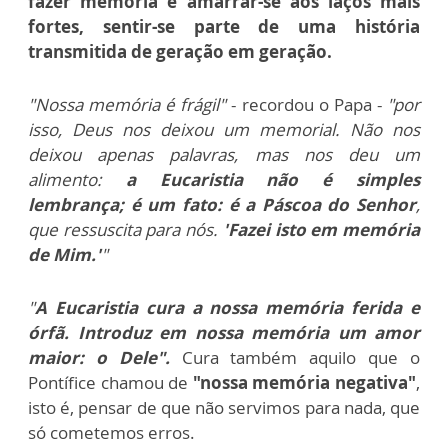
fazer memória é amarrar-se aos laços mais
fortes, sentir-se parte de uma história
transmitida de geração em geração.
"Nossa memória é frágil"
- recordou o Papa -
"por
isso, Deus nos deixou um memorial. Não nos
deixou apenas palavras, mas nos deu um
alimento:
a Eucaristia não é simples
lembrança; é um fato:
é a Páscoa do Senhor
,
que ressuscita para nós.
'Fazei isto em memória
de Mim.'
"
"
A Eucaristia cura a nossa memória ferida e
órfã. Introduz em nossa memória um amor
maior: o Dele".
Cura também aquilo que o
Pontífice chamou de
"nossa memória negativa"
,
isto é, pensar de que não servimos para nada, que
só cometemos erros.