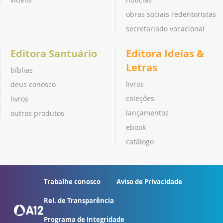
obras sociais redentoristas
secretariado vocacional
Editora Santuário
Editora Ideias &
Letras
bíblias
livros
deus conosco
coleções
livros
lançamentos
outros produtos
ebook
catálogo
Trabalhe conosco
Aviso de Privacidade
Rel. de Transparência
Programa de Integridade