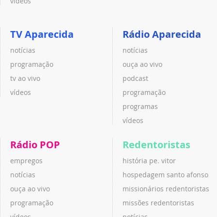
vídeos
TV Aparecida
Rádio Aparecida
notícias
notícias
programação
ouça ao vivo
tv ao vivo
podcast
vídeos
programação
programas
vídeos
Rádio POP
Redentoristas
empregos
história pe. vitor
notícias
hospedagem santo afonso
ouça ao vivo
missionários redentoristas
programação
missões redentoristas
vídeos
notícias