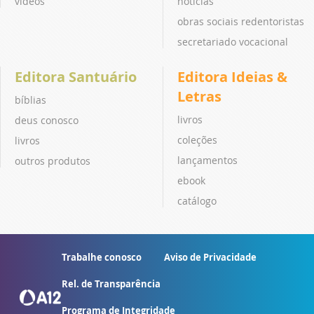
vídeos
notícias
obras sociais redentoristas
secretariado vocacional
Editora Santuário
Editora Ideias &
Letras
bíblias
livros
deus conosco
coleções
livros
lançamentos
outros produtos
ebook
catálogo
Trabalhe conosco
Aviso de Privacidade
Rel. de Transparência
Programa de Integridade