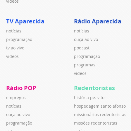
vídeos
TV Aparecida
Rádio Aparecida
notícias
notícias
programação
ouça ao vivo
tv ao vivo
podcast
vídeos
programação
programas
vídeos
Rádio POP
Redentoristas
empregos
história pe. vitor
notícias
hospedagem santo afonso
ouça ao vivo
missionários redentoristas
programação
missões redentoristas