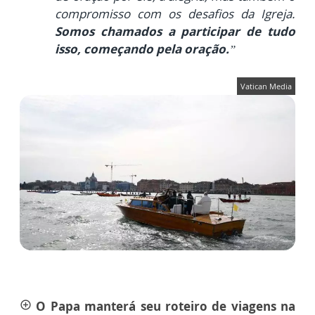
compromisso com os desafios da Igreja.
Somos chamados a participar de tudo
isso, começando pela oração.
”
Vatican Media
O Papa manterá seu roteiro de viagens na
add_circle_outline