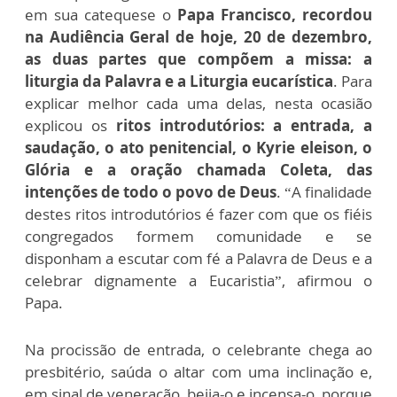
em sua catequese o
Papa Francisco, recordou
na Audiência Geral de hoje, 20 de dezembro,
as duas partes que compõem a missa: a
liturgia da Palavra e a Liturgia eucarística
. Para
explicar melhor cada uma delas, nesta ocasião
explicou os
ritos introdutórios: a entrada, a
saudação, o ato penitencial, o Kyrie eleison, o
Glória e a oração chamada Coleta, das
intenções de todo o povo de Deus
. “A finalidade
destes ritos introdutórios é fazer com que os fiéis
congregados formem comunidade e se
disponham a escutar com fé a Palavra de Deus e a
celebrar dignamente a Eucaristia”, afirmou o
Papa.
Na procissão de entrada, o celebrante chega ao
presbitério, saúda o altar com uma inclinação e,
em sinal de veneração, beija-o e incensa-o, porque