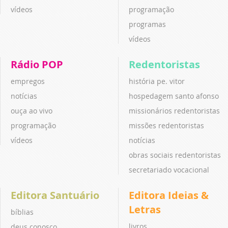
vídeos
programação
programas
vídeos
Rádio POP
Redentoristas
empregos
história pe. vitor
notícias
hospedagem santo afonso
ouça ao vivo
missionários redentoristas
programação
missões redentoristas
vídeos
notícias
obras sociais redentoristas
secretariado vocacional
Editora Santuário
Editora Ideias &
Letras
bíblias
livros
deus conosco