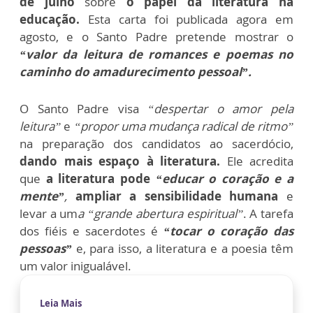
de julho
sobre
o papel da literatura na
educação.
Esta carta foi publicada agora em
agosto, e o Santo Padre pretende mostrar o
“valor da leitura de romances e poemas no
caminho do amadurecimento pessoal”.
O Santo Padre visa
“despertar o amor pela
leitura”
e
“propor uma mudança radical de ritmo”
na preparação dos candidatos ao sacerdócio,
dando mais espaço à literatura.
Ele acredita
que
a literatura pode
“educar o coração e a
mente”
,
ampliar a sensibilidade humana
e
levar a um
a “grande abertura espiritual”
. A tarefa
dos fiéis e sacerdotes é
“tocar o coração das
pessoas”
e, para isso, a literatura e a poesia têm
um valor inigualável.
Leia Mais