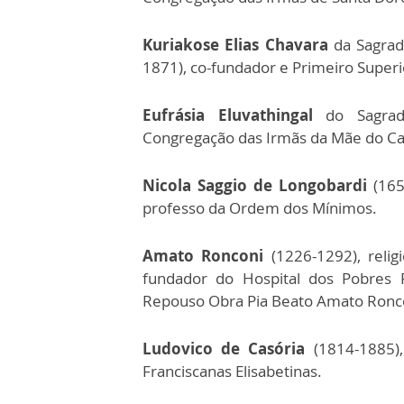
Kuriakose Elias Chavara
da Sagrada
1871), co-fundador e Primeiro Super
Eufrásia Eluvathingal
do Sagrado
Congregação das Irmãs da Mãe do C
Nicola Saggio de Longobardi
(1650
professo da Ordem dos Mínimos.
Amato Ronconi
(1226-1292), relig
fundador do Hospital dos Pobres 
Repouso Obra Pia Beato Amato Ronc
Ludovico de Casória
(1814-1885),
Franciscanas Elisabetinas.