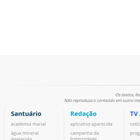
Os textos, fo
Não reproduza o conteúdo em outro meio
Santuário
Redação
TV
academia marial
aplicativo aparecida
notí
água mineral
campanha da
prog
aparecida
fraternidade