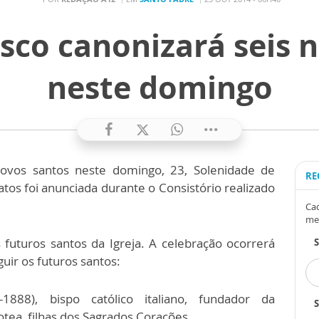
sco canonizará seis 
neste domingo
novos santos neste domingo, 23, Solenidade de
RE
atos foi anunciada durante o Consistório realizado
Cad
me
uturos santos da Igreja. A celebração ocorrerá
uir os futuros santos:
1888), bispo católico italiano, fundador da
S
tea, filhas dos Sagrados Corações.