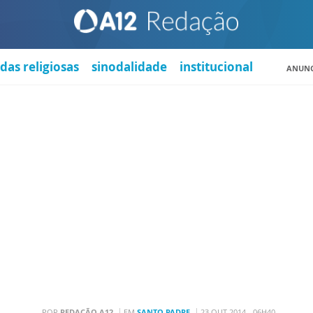
das religiosas
sinodalidade
institucional
ANUNC
POR
REDAÇÃO A12
EM
SANTO PADRE
23 OUT 2014 - 06H40