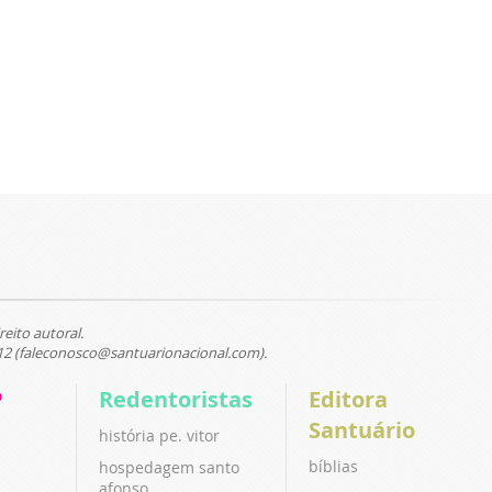
reito autoral.
12 (faleconosco@santuarionacional.com).
P
Redentoristas
Editora
Santuário
história pe. vitor
bíblias
hospedagem santo
afonso