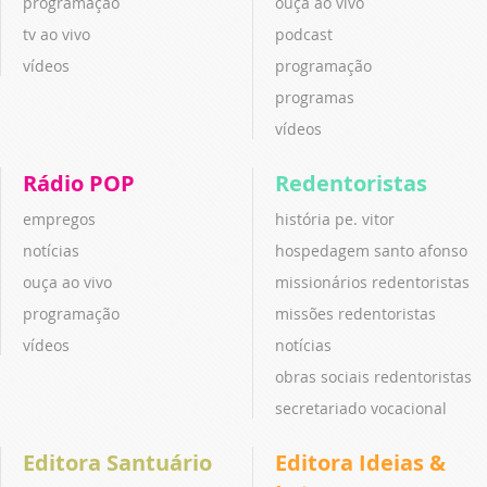
programação
ouça ao vivo
tv ao vivo
podcast
vídeos
programação
programas
vídeos
Rádio POP
Redentoristas
empregos
história pe. vitor
notícias
hospedagem santo afonso
ouça ao vivo
missionários redentoristas
programação
missões redentoristas
vídeos
notícias
obras sociais redentoristas
secretariado vocacional
Editora Santuário
Editora Ideias &