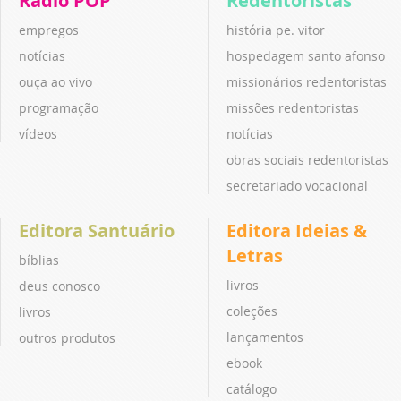
Rádio POP
Redentoristas
empregos
história pe. vitor
notícias
hospedagem santo afonso
ouça ao vivo
missionários redentoristas
programação
missões redentoristas
vídeos
notícias
obras sociais redentoristas
secretariado vocacional
Editora Santuário
Editora Ideias &
Letras
bíblias
livros
deus conosco
coleções
livros
lançamentos
outros produtos
ebook
catálogo