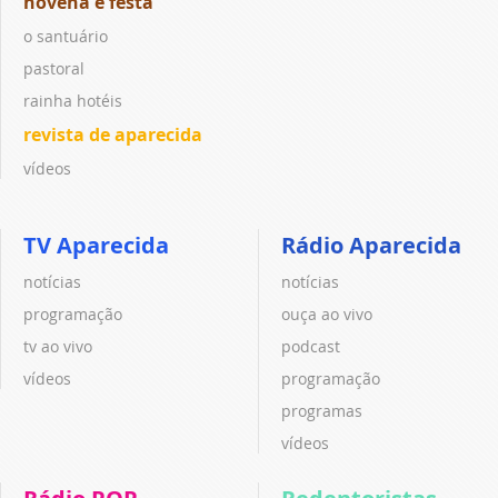
novena e festa
o santuário
pastoral
rainha hotéis
revista de aparecida
vídeos
TV Aparecida
Rádio Aparecida
notícias
notícias
programação
ouça ao vivo
tv ao vivo
podcast
vídeos
programação
programas
vídeos