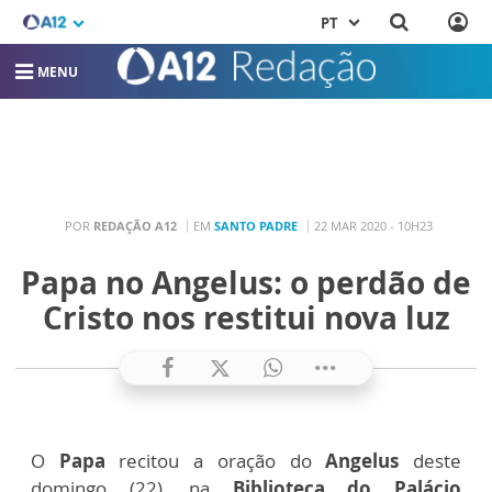
PT
MENU
POR
REDAÇÃO A12
EM
SANTO PADRE
22 MAR 2020 - 10H23
Papa no Angelus: o perdão de
Cristo nos restitui nova luz
O
Papa
recitou a oração do
Angelus
deste
domingo (22), na
Biblioteca do Palácio