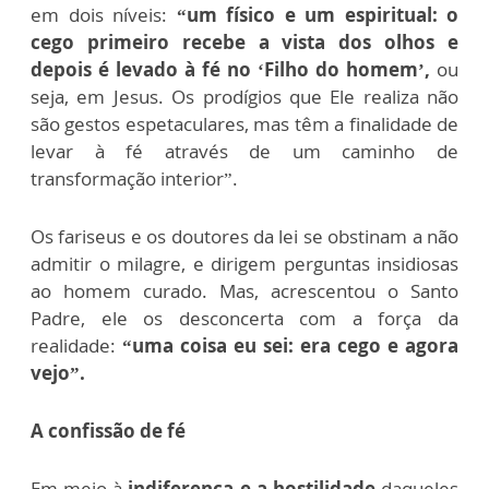
em dois níveis:
“um físico e um espiritual: o
cego primeiro recebe a vista dos olhos e
depois é levado à fé no ‘Filho do homem’,
ou
seja, em Jesus. Os prodígios que Ele realiza não
são gestos espetaculares, mas têm a finalidade de
levar à fé através de um caminho de
transformação interior”.
Os fariseus e os doutores da lei se obstinam a não
admitir o milagre, e dirigem perguntas insidiosas
ao homem curado. Mas, acrescentou o Santo
Padre, ele os desconcerta com a força da
realidade:
“uma coisa eu sei: era cego e agora
vejo”.
A confissão de fé
Em meio à
indiferença e a hostilidade
daqueles