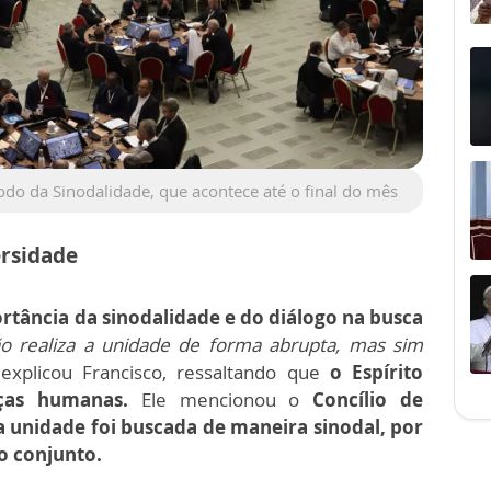
do da Sinodalidade, que acontece até o final do mês
ersidade
rtância da sinodalidade e do diálogo na busca
ão realiza a unidade de forma abrupta, mas sim
 explicou Francisco, ressaltando que
o Espírito
ças humanas.
Ele mencionou o
Concílio de
a unidade foi buscada de maneira sinodal, por
o conjunto.