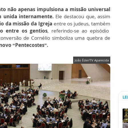
nto não apenas impulsiona a missão universal
 unida internamente.
Ele destacou que, assim
io da missão da Igreja
entre os judeus, também
o entre os gentios
,
referindo-se ao episódio
conversão de Cornélio simboliza uma quebra de
novo “Pentecostes”.
João Éder/TV Aparecida
LE