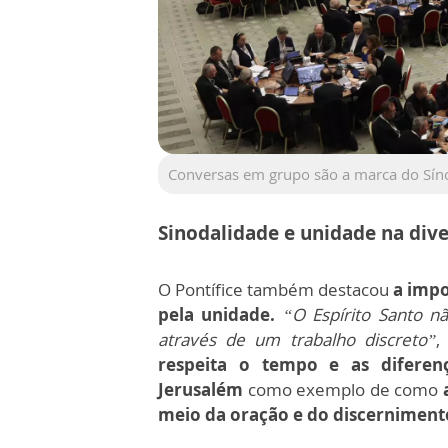
Conversas em grupo são a marca do Síno
Sinodalidade e unidade na div
O Pontífice também destacou
a impo
pela unidade.
“O Espírito Santo n
através de um trabalho discreto”
,
respeita o tempo e as diferen
Jerusalém
como exemplo de como
meio da oração e do discerniment