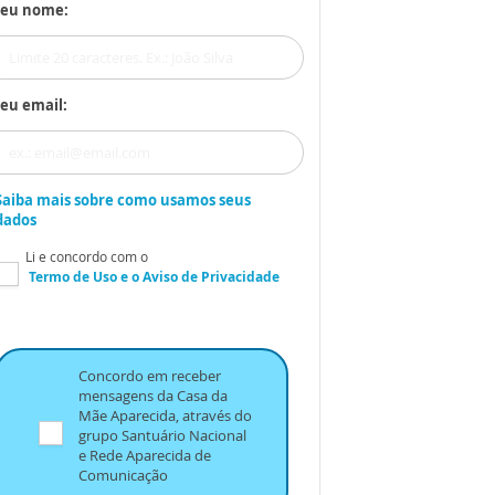
Seu nome:
eu email:
Saiba mais sobre como usamos seus
dados
Li e concordo com o
Termo de Uso
e o
Aviso de Privacidade
Concordo em receber
mensagens da Casa da
Mãe Aparecida, através do
grupo Santuário Nacional
e Rede Aparecida de
Comunicação