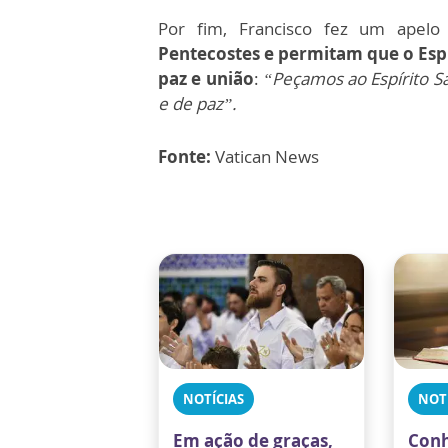
Por fim, Francisco fez um apelo
Pentecostes e permitam que o Esp
paz e união
:
“Peçamos ao Espírito S
e de paz”.
Fonte:
Vatican News
NOTÍCIAS
NOT
Em ação de graças,
Conh