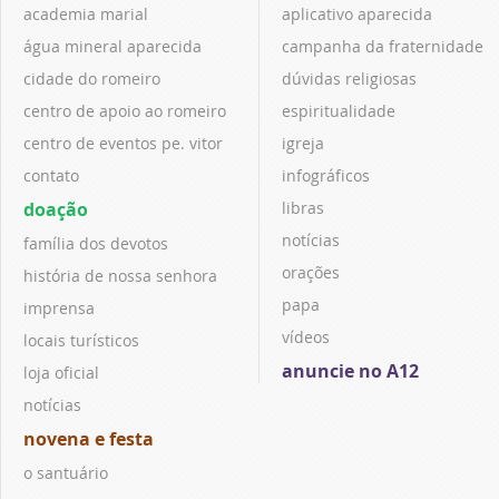
academia marial
aplicativo aparecida
água mineral aparecida
campanha da fraternidade
cidade do romeiro
dúvidas religiosas
centro de apoio ao romeiro
espiritualidade
centro de eventos pe. vitor
igreja
contato
infográficos
doação
libras
notícias
família dos devotos
orações
história de nossa senhora
papa
imprensa
vídeos
locais turísticos
anuncie no A12
loja oficial
notícias
novena e festa
o santuário