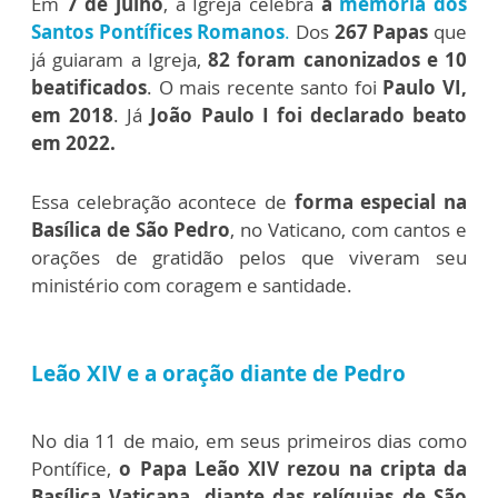
Em
7 de julho
, a Igreja celebra
a
memória dos
Santos Pontífices Romanos
.
Dos
267 Papas
que
já guiaram a Igreja,
82 foram canonizados e 10
beatificados
. O mais recente santo foi
Paulo VI,
em 2018
. Já
João Paulo I foi declarado beato
em 2022.
Essa celebração acontece de
forma especial na
Basílica de São Pedro
, no Vaticano, com cantos e
orações de gratidão pelos que viveram seu
ministério com coragem e santidade.
Leão XIV e a oração diante de Pedro
No dia 11 de maio, em seus primeiros dias como
Pontífice,
o Papa Leão XIV rezou na cripta da
Basílica Vaticana, diante das relíquias de São