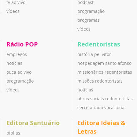
tv ao vivo
podcast
vídeos
programação
programas
vídeos
Rádio POP
Redentoristas
empregos
história pe. vitor
notícias
hospedagem santo afonso
ouça ao vivo
missionários redentoristas
programação
missões redentoristas
vídeos
notícias
obras sociais redentoristas
secretariado vocacional
Editora Santuário
Editora Ideias &
Letras
bíblias