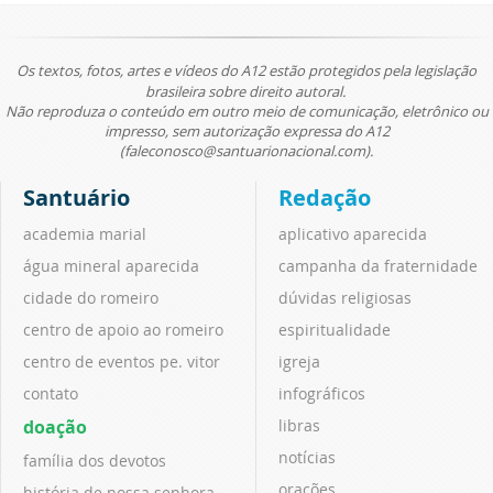
Os textos, fotos, artes e vídeos do A12 estão protegidos pela legislação
brasileira sobre direito autoral.
Não reproduza o conteúdo em outro meio de comunicação, eletrônico ou
impresso, sem autorização expressa do A12
(faleconosco@santuarionacional.com).
Santuário
Redação
academia marial
aplicativo aparecida
água mineral aparecida
campanha da fraternidade
cidade do romeiro
dúvidas religiosas
centro de apoio ao romeiro
espiritualidade
centro de eventos pe. vitor
igreja
contato
infográficos
doação
libras
notícias
família dos devotos
orações
história de nossa senhora