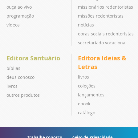
ouça ao vivo
missionários redentoristas
programação
missões redentoristas
vídeos
notícias
obras sociais redentoristas
secretariado vocacional
Editora Santuário
Editora Ideias &
Letras
bíblias
livros
deus conosco
coleções
livros
lançamentos
outros produtos
ebook
catálogo
Trabalhe conosco
Aviso de Privacidade