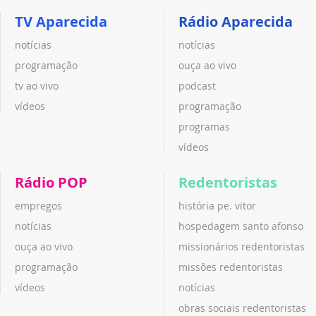
TV Aparecida
Rádio Aparecida
notícias
notícias
programação
ouça ao vivo
tv ao vivo
podcast
vídeos
programação
programas
vídeos
Rádio POP
Redentoristas
empregos
história pe. vitor
notícias
hospedagem santo afonso
ouça ao vivo
missionários redentoristas
programação
missões redentoristas
vídeos
notícias
obras sociais redentoristas