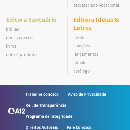
secretariado vocacional
Editora Santuário
Editora Ideias &
Letras
bíblias
livros
deus conosco
coleções
livros
lançamentos
outros produtos
ebook
catálogo
Trabalhe conosco
Aviso de Privacidade
Rel. de Transparência
Programa de Integridade
Direitos Autorais
Fale Conosco