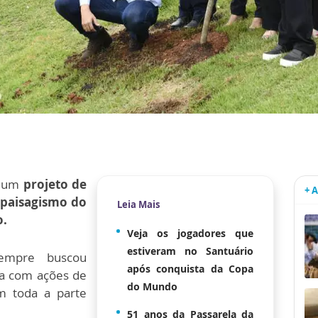
s um
projeto de
+ 
paisagismo do
Leia Mais
o.
Veja os jogadores que
estiveram no Santuário
mpre buscou
após conquista da Copa
ja com ações de
do Mundo
m toda a parte
51 anos da Passarela da