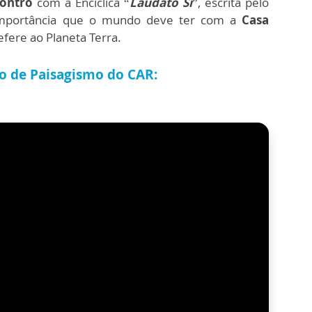
contro
com a Encíclica “
Laudato Si
”, escrita pelo
importância que o mundo deve ter com a
Casa
efere ao Planeta Terra.
to de Paisagismo do CAR: