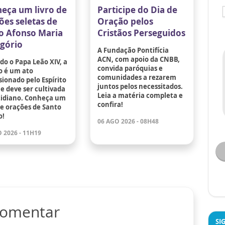
eça um livro de
Participe do Dia de
ões seletas de
Oração pelos
o Afonso Maria
Cristãos Perseguidos
igório
A Fundação Pontifícia
ACN, com apoio da CNBB,
o o Papa Leão XIV, a
convida paróquias e
o é um ato
comunidades a rezarem
ionado pelo Espírito
juntos pelos necessitados.
e deve ser cultivada
Leia a matéria completa e
tidiano. Conheça um
confira!
de orações de Santo
o!
06 AGO 2026 - 08H48
 2026 - 11H19
 comentar
SI