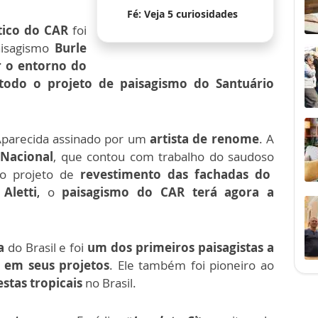
Fé: Veja 5 curiosidades
tico do CAR
foi
aisagismo
Burle
r o entorno do
odo o projeto de paisagismo do Santuário
Aparecida assinado por um
artista de renome
. A
 Nacional
, que contou com trabalho do saudoso
do projeto de
revestimento das fachadas do
Aletti
,
o
paisagismo do CAR terá agora a
ta
do Brasil e foi
um dos primeiros paisagistas a
as em seus projetos
. Ele também foi pioneiro ao
estas tropicais
no Brasil.