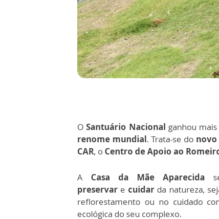
O
Santuário Nacional
ganhou mai
renome mundial
. Trata-se do
novo 
CAR
, o
Centro de Apoio ao Romeir
A
Casa da Mãe Aparecida
se
preservar
e
cuidar
da natureza, se
reflorestamento ou no cuidado co
ecológica do seu complexo.