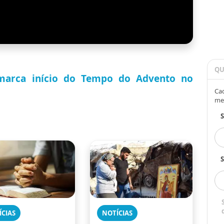
QU
 marca início do Tempo do Advento no
Cad
me
S
ÍCIAS
NOTÍCIAS