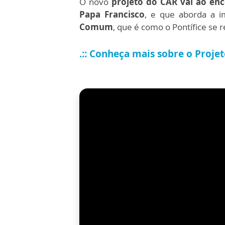
O novo
projeto do CAR vai ao en
Papa Francisco
, e que aborda a 
Comum
, que é como o Pontífice se r
.:: Conheça mais sobre o Proje