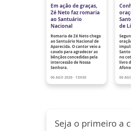
Em ação de graças,
Conh
Zé Neto faz romaria
oraç
ao Santuário
Sant
Nacional
de L
Romaria de Zé Neto chega
Segund
ao Santuário Nacional de
oraçã
Aparecida. O cantor veio a
impuls
cavalo para agradecer as
Santo 
bênçãos concedidas pela
no co
intercessão de Nossa
livro 
Senhora.
Afons
06 AGO 2026 - 13H30
06 AGO
Seja o primeiro a