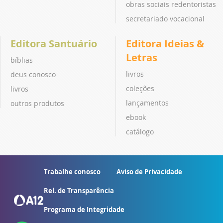
obras sociais redentoristas
secretariado vocacional
Editora Santuário
Editora Ideias &
Letras
bíblias
livros
deus conosco
coleções
livros
lançamentos
outros produtos
ebook
catálogo
Trabalhe conosco
Aviso de Privacidade
Rel. de Transparência
Programa de Integridade