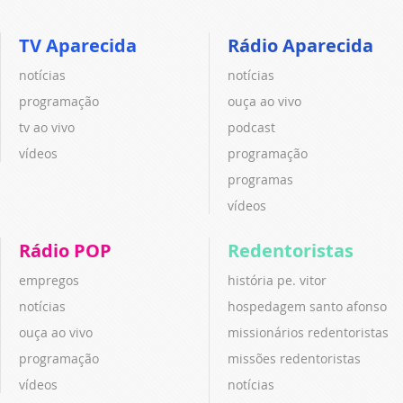
TV Aparecida
Rádio Aparecida
notícias
notícias
programação
ouça ao vivo
tv ao vivo
podcast
vídeos
programação
programas
vídeos
Rádio POP
Redentoristas
empregos
história pe. vitor
notícias
hospedagem santo afonso
ouça ao vivo
missionários redentoristas
programação
missões redentoristas
vídeos
notícias