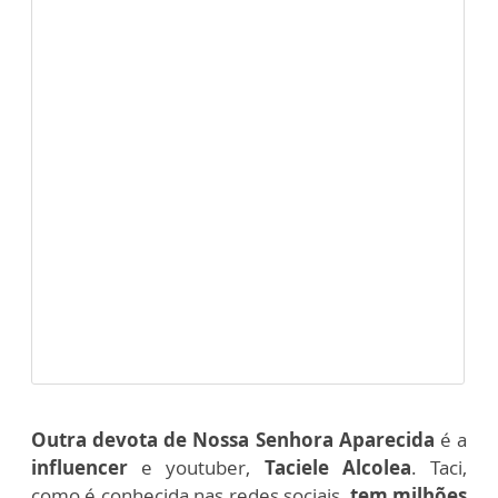
Outra devota de Nossa Senhora Aparecida
é a
influencer
e youtuber,
Taciele Alcolea
. Taci,
como é conhecida nas redes sociais,
tem milhões