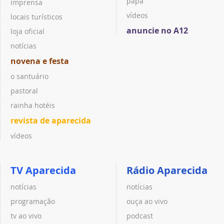
papa
imprensa
vídeos
locais turísticos
anuncie no A12
loja oficial
notícias
novena e festa
o santuário
pastoral
rainha hotéis
revista de aparecida
vídeos
TV Aparecida
Rádio Aparecida
notícias
notícias
programação
ouça ao vivo
tv ao vivo
podcast