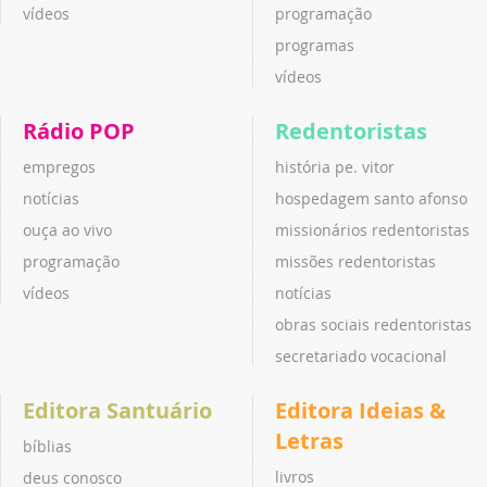
vídeos
programação
programas
vídeos
Rádio POP
Redentoristas
empregos
história pe. vitor
notícias
hospedagem santo afonso
ouça ao vivo
missionários redentoristas
programação
missões redentoristas
vídeos
notícias
obras sociais redentoristas
secretariado vocacional
Editora Santuário
Editora Ideias &
Letras
bíblias
livros
deus conosco