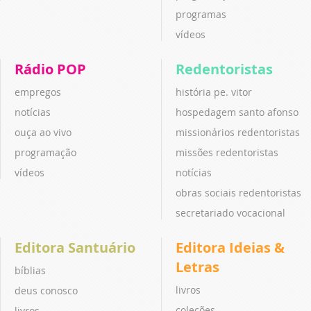
programas
vídeos
Rádio POP
Redentoristas
empregos
história pe. vitor
notícias
hospedagem santo afonso
ouça ao vivo
missionários redentoristas
programação
missões redentoristas
vídeos
notícias
obras sociais redentoristas
secretariado vocacional
Editora Santuário
Editora Ideias &
Letras
bíblias
livros
deus conosco
coleções
livros