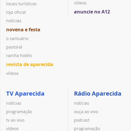
vídeos
locais turísticos
anuncie no A12
loja oficial
notícias
novena e festa
o santuário
pastoral
rainha hotéis
revista de aparecida
vídeos
TV Aparecida
Rádio Aparecida
notícias
notícias
programação
ouça ao vivo
tv ao vivo
podcast
vídeos
programação