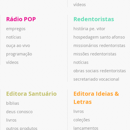
vídeos
Rádio POP
Redentoristas
empregos
história pe. vitor
notícias
hospedagem santo afonso
ouça ao vivo
missionários redentoristas
programação
missões redentoristas
vídeos
notícias
obras sociais redentoristas
secretariado vocacional
Editora Santuário
Editora Ideias &
Letras
bíblias
livros
deus conosco
coleções
livros
lançamentos
outros produtos