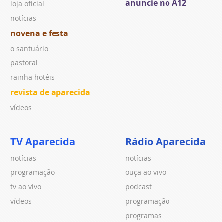
anuncie no A12
loja oficial
notícias
novena e festa
o santuário
pastoral
rainha hotéis
revista de aparecida
vídeos
TV Aparecida
Rádio Aparecida
notícias
notícias
programação
ouça ao vivo
tv ao vivo
podcast
vídeos
programação
programas