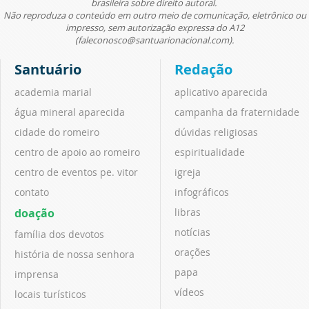
brasileira sobre direito autoral.
Não reproduza o conteúdo em outro meio de comunicação, eletrônico ou
impresso, sem autorização expressa do A12
(faleconosco@santuarionacional.com).
Santuário
Redação
academia marial
aplicativo aparecida
água mineral aparecida
campanha da fraternidade
cidade do romeiro
dúvidas religiosas
centro de apoio ao romeiro
espiritualidade
centro de eventos pe. vitor
igreja
contato
infográficos
doação
libras
notícias
família dos devotos
orações
história de nossa senhora
papa
imprensa
vídeos
locais turísticos