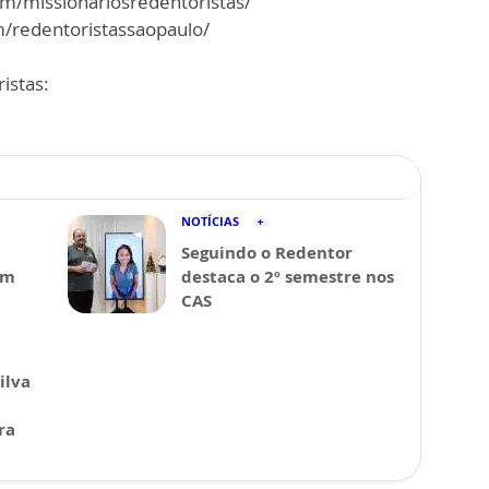
m/missionariosredentoristas/
/redentoristassaopaulo/
istas:
NOTÍCIAS
Seguindo o Redentor
em
destaca o 2º semestre nos
CAS
ilva
ra