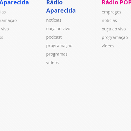
 Aparecida
Rádio
Rádio PO
Aparecida
cias
empregos
notícias
ramação
notícias
ouça ao vivo
 vivo
ouça ao vivo
podcast
os
programação
programação
vídeos
programas
vídeos