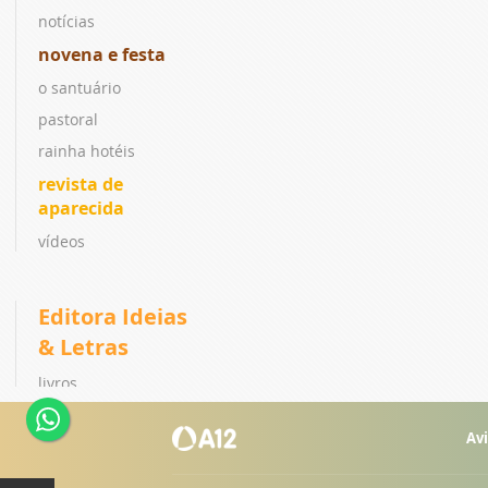
notícias
novena e festa
o santuário
pastoral
rainha hotéis
revista de
aparecida
vídeos
Editora Ideias
& Letras
livros
coleções
Avi
lançamentos
ebook