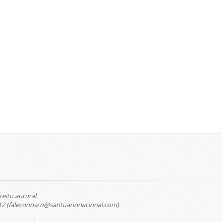
reito autoral.
12 (faleconosco@santuarionacional.com).