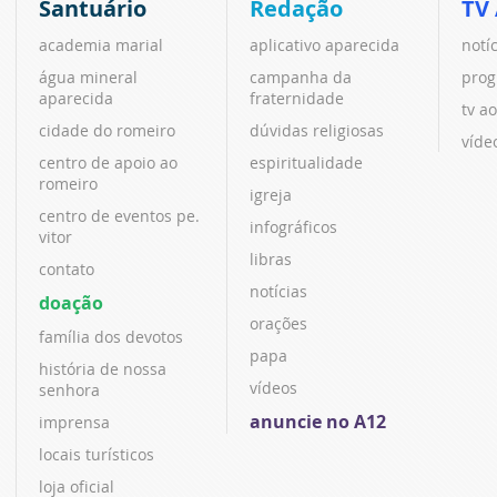
Santuário
Redação
TV
academia marial
aplicativo aparecida
notí
água mineral
campanha da
prog
aparecida
fraternidade
tv ao
cidade do romeiro
dúvidas religiosas
víde
centro de apoio ao
espiritualidade
romeiro
igreja
centro de eventos pe.
infográficos
vitor
libras
contato
notícias
doação
orações
família dos devotos
papa
história de nossa
vídeos
senhora
anuncie no A12
imprensa
locais turísticos
loja oficial