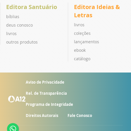
Editora Santuário
Editora Ideias &
Letras
bíblias
livros
deus conosco
coleções
livros
lançamentos
outros produtos
ebook
catálogo
Aviso de Privacidade
Rel. de Transparência
Programa de Integridade
Direitos Autorais
Fale Conosco