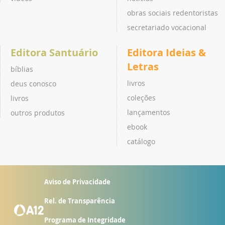
obras sociais redentoristas
secretariado vocacional
Editora Santuário
Editora Ideias &
Letras
bíblias
livros
deus conosco
coleções
livros
lançamentos
outros produtos
ebook
catálogo
Aviso de Privacidade
Rel. de Transparência
Programa de Integridade