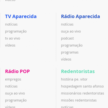
TV Aparecida
Rádio Aparecida
notícias
notícias
programação
ouça ao vivo
tv ao vivo
podcast
vídeos
programação
programas
vídeos
Rádio POP
Redentoristas
empregos
história pe. vitor
notícias
hospedagem santo afonso
ouça ao vivo
missionários redentoristas
programação
missões redentoristas
vídeos
notícias