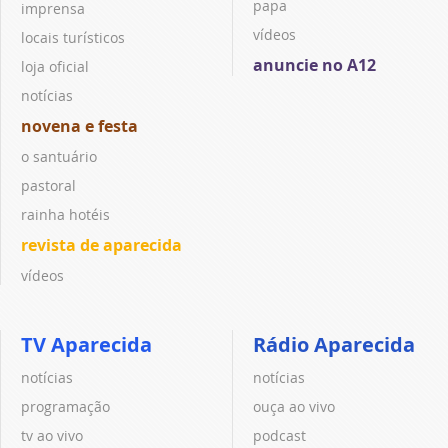
papa
imprensa
vídeos
locais turísticos
anuncie no A12
loja oficial
notícias
novena e festa
o santuário
pastoral
rainha hotéis
revista de aparecida
vídeos
TV Aparecida
Rádio Aparecida
notícias
notícias
programação
ouça ao vivo
tv ao vivo
podcast