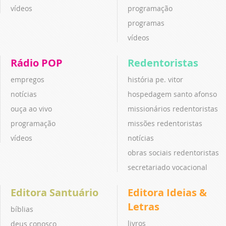
vídeos
programação
programas
vídeos
Rádio POP
Redentoristas
empregos
história pe. vitor
notícias
hospedagem santo afonso
ouça ao vivo
missionários redentoristas
programação
missões redentoristas
vídeos
notícias
obras sociais redentoristas
secretariado vocacional
Editora Santuário
Editora Ideias &
Letras
bíblias
livros
deus conosco