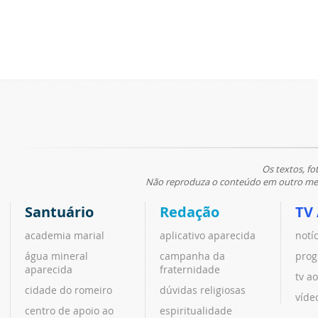
Os textos, fo
Não reproduza o conteúdo em outro meio
Santuário
Redação
TV
academia marial
aplicativo aparecida
notí
água mineral
campanha da
prog
aparecida
fraternidade
tv ao
cidade do romeiro
dúvidas religiosas
víde
centro de apoio ao
espiritualidade