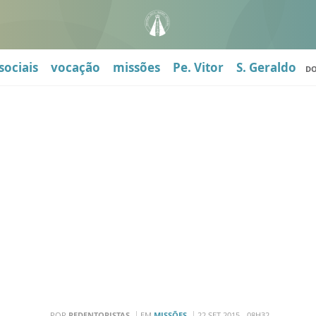
sociais
vocação
missões
Pe. Vitor
S. Geraldo
D
POR
REDENTORISTAS
EM
MISSÕES
22 SET 2015 - 08H32