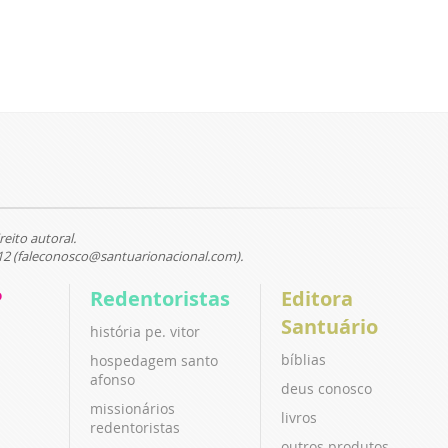
reito autoral.
12 (faleconosco@santuarionacional.com).
P
Redentoristas
Editora
Santuário
história pe. vitor
bíblias
hospedagem santo
afonso
deus conosco
missionários
livros
redentoristas
outros produtos