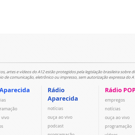
tos, artes e vídeos do A12 estão protegidos pela legislação brasileira sobre di
 de comunicação, eletrônico ou impresso, sem autorização expressa do A
 Aparecida
Rádio
Rádio PO
Aparecida
cias
empregos
notícias
ramação
notícias
ouça ao vivo
 vivo
ouça ao vivo
podcast
os
programação
programação
vídeos