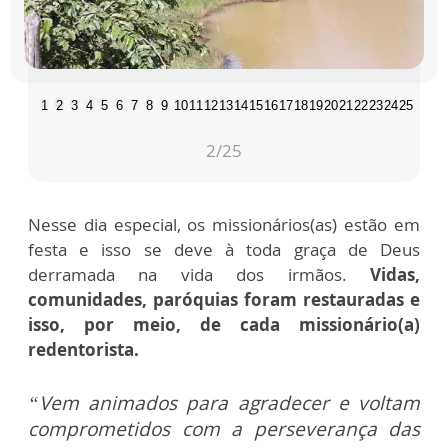
1
2
3
4
5
6
7
8
9
10
11
12
13
14
15
16
17
18
19
20
21
22
23
24
25
2
/25
Nesse dia especial, os missionários(as) estão em
festa e isso se deve à toda graça de Deus
derramada na vida dos irmãos.
Vidas,
comunidades, paróquias foram restauradas e
isso, por meio, de cada missionário(a)
redentorista.
“Vem animados para agradecer e voltam
comprometidos com a perseverança das