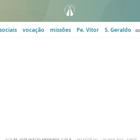
sociais
vocação
missões
Pe. Vitor
S. Geraldo
D
POR
PE. JOSÉ INÁCIO MEDEIROS, C.SS.R.
EM NOTÍCIAS
05 MAR 2015 - 11H27